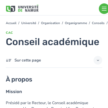
Aller au contenu principal
Aller
au
contenu
principal
Accueil
Université
Organisation
Organigramme
Conseils
You
are
CAC
here
Conseil académique
Sur cette page
À propos
À propos
Contact
Mission
Membres
Présidé par le Recteur, le Conseil académique