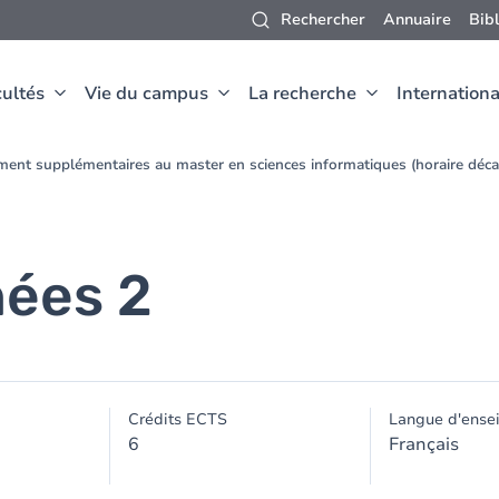
Rechercher
Annuaire
Bib
ultés
Vie du campus
La recherche
Internationa
ment supplémentaires au master en sciences informatiques (horaire déc
nées 2
Crédits ECTS
Langue d'ense
6
Français