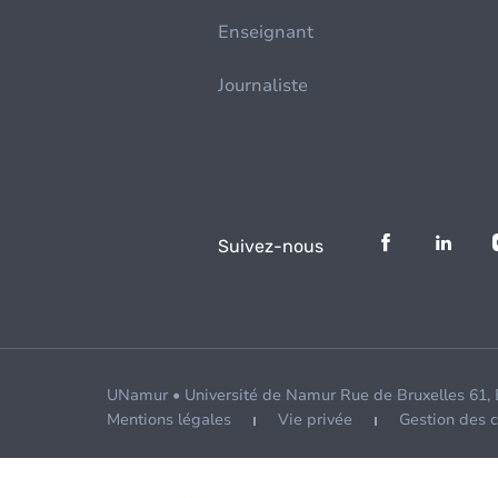
Enseignant
Journaliste
Suivez-nous
UNamur • Université de Namur Rue de Bruxelles 61,
Mentions légales
Vie privée
Gestion des 