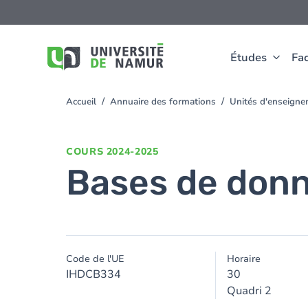
Aller au contenu principal
Aller
au
contenu
principal
Études
Fac
Accueil
Annuaire des formations
Unités d'enseigne
You
are
here
COURS
2024-2025
Bases de don
Code de l'UE
Horaire
IHDCB334
30
Quadri 2