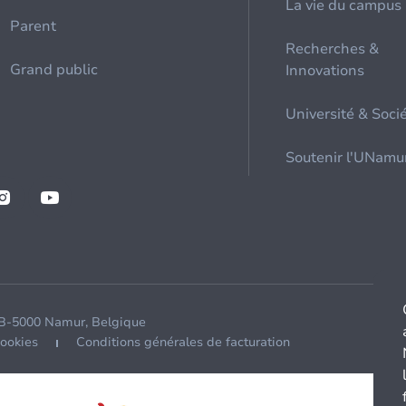
La vie du campus
Parent
Recherches &
Grand public
Innovations
Université & Soci
Soutenir l'UNamu
 B-5000 Namur, Belgique
cookies
Conditions générales de facturation