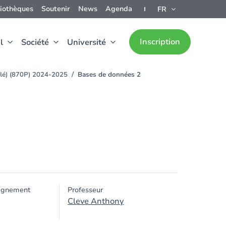
liothèques
Soutenir
News
Agenda
FR
Inscription
l
Société
Université
alé) (870P) 2024-2025
Bases de données 2
ignement
Professeur
Cleve Anthony