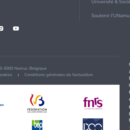
Université & Soci
Soutenir l'UNamu
 B-5000 Namur, Belgique
cookies
Conditions générales de facturation