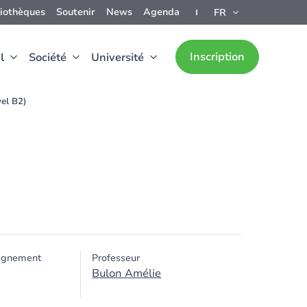
liothèques
Soutenir
News
Agenda
FR
Inscription
l
Société
Université
vel B2)
ignement
Professeur
Bulon Amélie