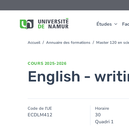
Aller au contenu principal
Aller
au
contenu
principal
Études
Fac
Accueil
Annuaire des formations
Master 120 en scie
You
are
here
COURS
2025-2026
English - writi
Code de l'UE
Horaire
ECDLM412
30
Quadri 1