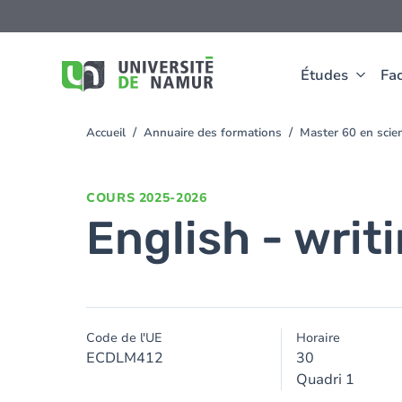
Aller au contenu principal
Aller
au
contenu
principal
Études
Fac
Accueil
Annuaire des formations
Master 60 en scie
You
are
here
COURS
2025-2026
English - writi
Code de l'UE
Horaire
ECDLM412
30
Quadri 1