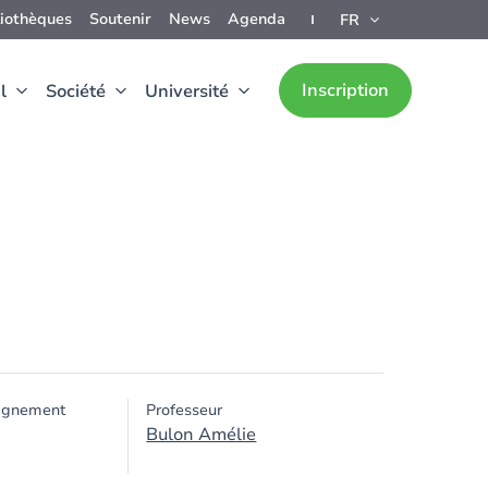
liothèques
Soutenir
News
Agenda
FR
Inscription
l
Société
Université
ignement
Professeur
Bulon Amélie