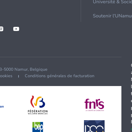
Université & Soci
Soutenir l'UNamu
 B-5000 Namur, Belgique
cookies
Conditions générales de facturation