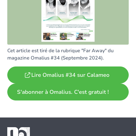
Cet article est tiré de la rubrique "Far Away" du
magazine Omalius #34 (Septembre 2024).
Lire Omalius #34 sur Calameo
S'abonner à Omalius. C'est gratuit !