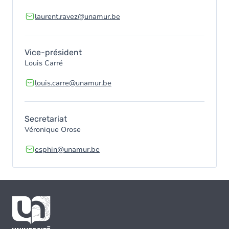
laurent.ravez@unamur.be
Vice-président
Louis Carré
louis.carre@unamur.be
Secretariat
Véronique Orose
esphin@unamur.be