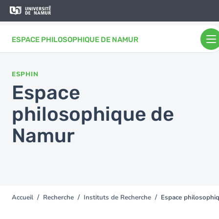
Aller au contenu principal
Aller
au
contenu
ESPACE PHILOSOPHIQUE DE NAMUR
principal
ESPHIN
Espace
philosophique de
Namur
Accueil
Recherche
Instituts de Recherche
Espace philosophi
You
are