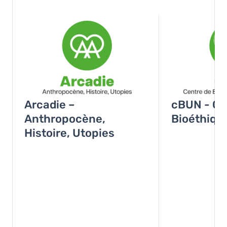
Image
Image
Arcadie –
cBUN - Ce
Anthropocène,
Bioéthiqu
Histoire, Utopies