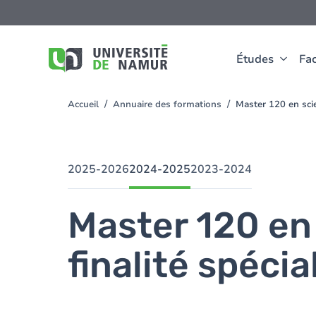
Aller au contenu principal
Aller
au
contenu
principal
Études
Fac
Accueil
Annuaire des formations
Master 120 en sci
You
are
here
2025-2026
2024-2025
2023-2024
Master 120 en
finalité spéci