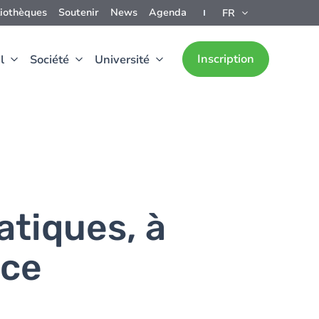
liothèques
Soutenir
News
Agenda
FR
Inscription
l
Société
Université
tiques, à
nce