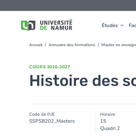
Aller au contenu principal
Aller
au
contenu
principal
Études
Fac
Accueil
Annuaire des formations
Master en enseign
You
are
here
COURS
2026-2027
Histoire des s
Code de l'UE
Horaire
SSPSB202_Masters
15
Quadri 2