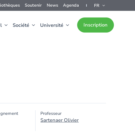
liothèques
Soutenir
News
Agenda
FR
Inscription
l
Société
Université
ignement
Professeur
Sartenaer Olivier