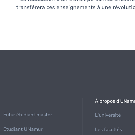
transférera ces enseignements à une révolutio
À propos d'UNam
Futur étudiant master
L'université
Etudiant UNamur
Les facultés