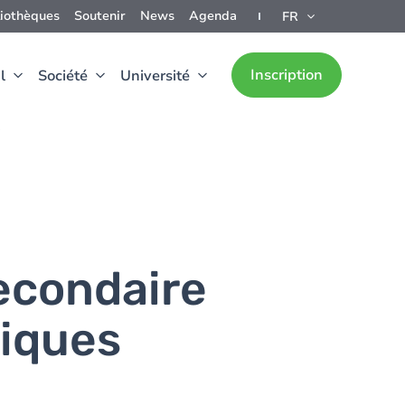
liothèques
Soutenir
News
Agenda
FR
Inscription
l
Société
Université
7
econdaire
miques