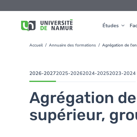
Aller au contenu principal
Aller
au
contenu
principal
Études
Fac
Accueil
Annuaire des formations
Agrégation de l'e
You
are
here
2026-2027
2025-2026
2024-2025
2023-2024
Agrégation de
supérieur, gr