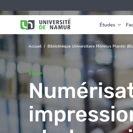
Aller au contenu principal
Aller
Image
au
contenu
principal
Études
Fac
Accueil
Bibliothèque Universitaire Moretus Plantin (
You
are
here
BUMP
Numérisat
impressio