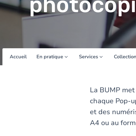
photocop
Accueil
En pratique
Services
Collectio
La BUMP met à
chaque Pop-up
et des numéris
A4 ou au form