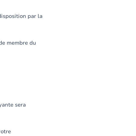
isposition par la
nt/de membre du
yante sera
votre