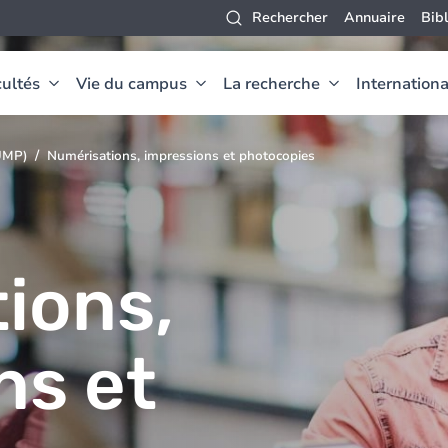
Rechercher
Annuaire
Bib
ultés
Vie du campus
La recherche
Internationa
BUMP)
Numérisations, impressions et photocopies
ions,
ns et