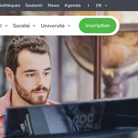
liothèques
Soutenir
News
Agenda
FR
Inscription
l
Société
Université