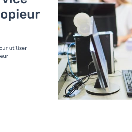
copieur
ur utiliser
ieur