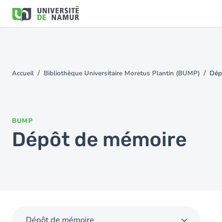
Aller au contenu principal
Aller
au
contenu
principal
Accueil
Bibliothèque Universitaire Moretus Plantin (BUMP)
Dép
You
are
here
BUMP
Dépôt de mémoire
Dépôt de mémoire