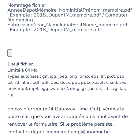
Nommage fichier :
AnnéeDépôtMémoire_NomInitialPrénom_memoire.pdf
; Exemple : 2018_DupontM_memoire.pdf / Computer
file naming :
SubmissionYear_NameInitialFirstName_memoire.pdf
; Example : 2018_DupontM_memoire.pdf
1 seul fichier.
Limité à 64 Mo.
Types autorisés : gif, jpg, jpeg, png, bmp, eps, tif, pict, psd,
txt, rtf, html, odf, pdf, doc, docx, ppt, pptx, xls, xlsx, xml, avi,
mov, mp3, mp4, ogg, wav, bz2, dmg, gz, jar, rar, sit, svg, tar,
zip.
En cas d'erreur (504 Gateway Time-Out), vérifiez la
boite mail que vous avez indiquée plus haut avant de
renvoyer le formulaire. Si le problème persiste,
contactez
depot-memoire.bump@unamur.be
.