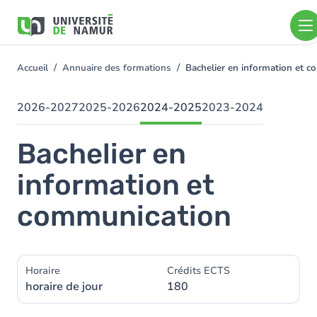
Aller au contenu principal
Aller
au
contenu
principal
Accueil
Annuaire des formations
Bachelier en information et
You
are
here
2026-2027
2025-2026
2024-2025
2023-2024
Bachelier en
information et
communication
Horaire
Crédits ECTS
horaire de jour
180