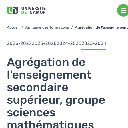
Aller au contenu principal
Aller
au
contenu
principal
Accueil
Annuaire des formations
Agrégation de l'enseignement
You
are
here
2026-2027
2025-2026
2024-2025
2023-2024
Agrégation de
l'enseignement
secondaire
supérieur, groupe
sciences
mathématiques