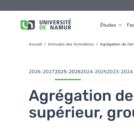
Aller au contenu principal
Aller
au
contenu
principal
Études
Fac
Accueil
Annuaire des formations
Agrégation de l'e
You
are
here
2026-2027
2025-2026
2024-2025
2023-2024
Agrégation de
supérieur, gr