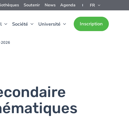
liothèques
Soutenir
News
Agenda
FR
Inscription
l
Société
Université
5-2026
econdaire
thématiques