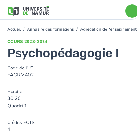
Aller au contenu principal
Aller
au
contenu
principal
Accueil
Annuaire des formations
Agrégation de l'enseignement
You
are
COURS
2023-2024
here
Psychopédagogie I
Code de l'UE
FAGRM402
Horaire
30 20
Quadri 1
Crédits ECTS
4