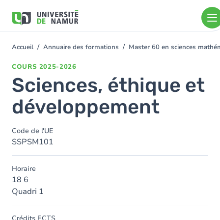
Aller au contenu principal
Aller
au
contenu
principal
Accueil
Annuaire des formations
Master 60 en sciences math
You
are
COURS
2025-2026
here
Sciences, éthique et
développement
Code de l'UE
SSPSM101
Horaire
18 6
Quadri 1
Crédits ECTS