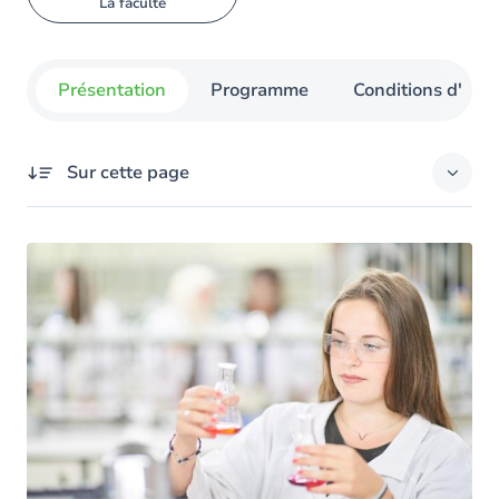
La faculté
Présentation
Programme
Conditions d'admi
Sur cette page
Présentation
Vos objectifs
Les atouts de la formation
Le programme
Les autres masters en chimie
Et après le master