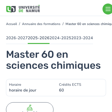
Aller au contenu principal
Aller
au
contenu
principal
Accueil
Annuaire des formations
Master 60 en sciences chimi
You
are
here
2026-2027
2025-2026
2024-2025
2023-2024
Master 60 en
sciences chimiques
Horaire
Crédits ECTS
horaire de jour
60