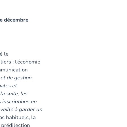
 de décembre
é le
iers : l’économie
ommunication
et de gestion,
iales et
la suite, les
 inscriptions en
veillé à garder un
los habituels, la
 prédilection