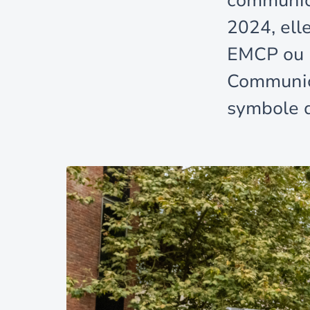
communica
2024, ell
EMCP ou 
Communic
symbole d