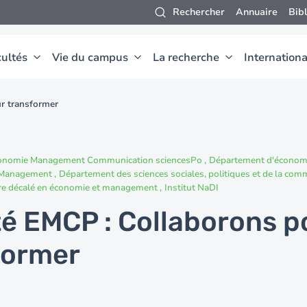
Rechercher
Annuaire
Bib
ultés
Vie du campus
La recherche
Internationa
r transformer
conomie Management Communication sciencesPo
Département d'économ
 Management
Département des sciences sociales, politiques et de la co
re décalé en économie et management
Institut NaDI
té EMCP : Collaborons p
former