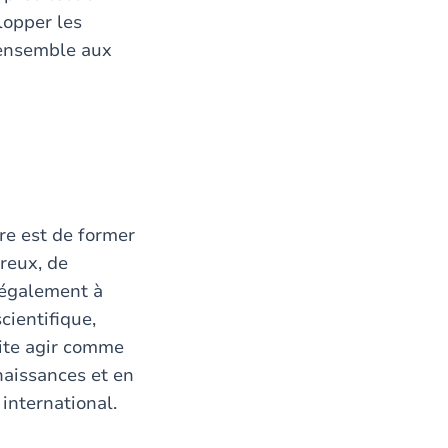
lopper les
 ensemble aux
re est de former
reux, de
e également à
cientifique,
aite agir comme
naissances et en
 international.