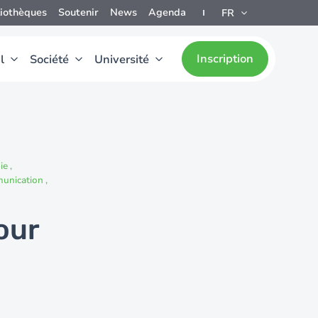
liothèques
Soutenir
News
Agenda
FR
Inscription
l
Société
Université
ie
mmunication
our