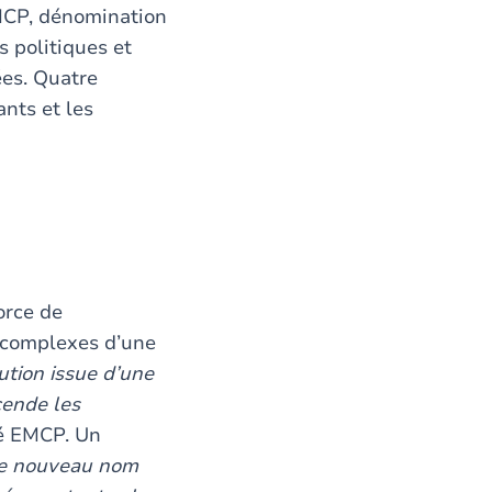
MCP, dénomination
 politiques et
ées. Quatre
ants et les
orce de
s complexes d’une
lution issue d’une
cende les
té EMCP. Un
e nouveau nom