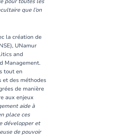
té pour toutes les
cultaire que l’on
c la création de
(NSE), UNamur
itics and
nd Management.
s tout en
s et des méthodes
égrées de manière
re aux enjeux
gement aide à
en place ces
se développer et
ceuse de pouvoir