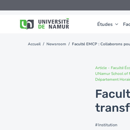
Aller au contenu principal
Aller
au
contenu
principal
Études
Fac
Accueil
Newsroom
Faculté EMCP : Collaborons pou
You
are
here
Article
-
Faculté É
UNamur School of
Département Horai
Facul
trans
Institution