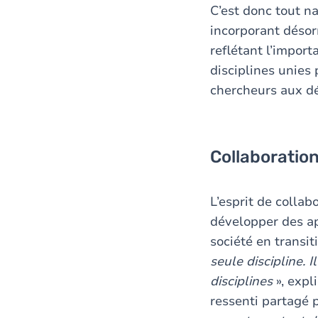
C’est donc tout 
incorporant désor
reflétant l’impor
disciplines unies 
chercheurs aux d
Collaboration
L’esprit de collab
développer des ap
société en transit
seule discipline. 
disciplines
», expl
ressenti partagé p