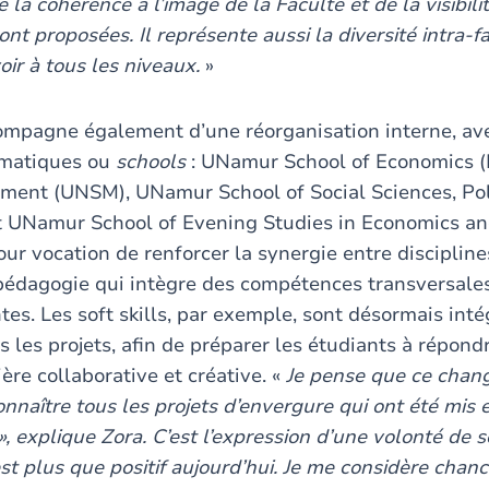
 la cohérence à l’image de la Faculté et de la visibili
ont proposées. Il représente aussi la diversité intra-fa
ir à tous les niveaux.
»
compagne également d’une réorganisation interne, ave
ématiques ou
schools
: UNamur School of Economics 
ment (UNSM), UNamur School of Social Sciences, Pol
 UNamur School of Evening Studies in Economics a
ur vocation de renforcer la synergie entre discipline
édagogie qui intègre des compétences transversale
tes. Les soft skills, par exemple, sont désormais int
 les projets, afin de préparer les étudiants à répond
ère collaborative et créative. «
Je pense que ce chan
onnaître tous les projets d’envergure qui ont été mis 
, explique Zora. C’est l’expression d’une volonté de 
est plus que positif aujourd’hui. Je me considère chan