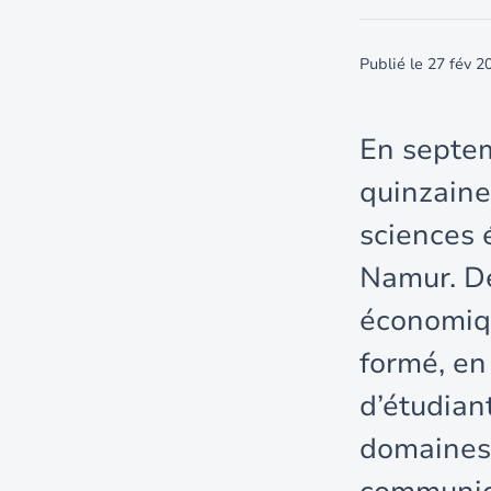
Publié le
27 fév 2
En septem
quinzaine
sciences 
Namur. De
économiqu
formé, en
d’étudian
domaines