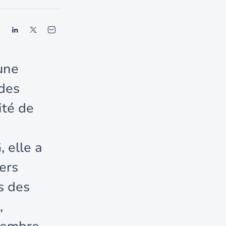
une
 des
ité de
 elle a
ers
s des
,