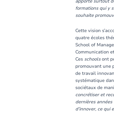
apporte surtout de
formations qui y s
souhaite promouvo
Cette vision s’ac
quatre écoles th
School of Manage
Communication et
Ces
schools
ont po
promouvant une p
de travail innovan
systématique dans
sociétaux de mani
concrétiser et rec
dernières années »
d’innover, ce qui 