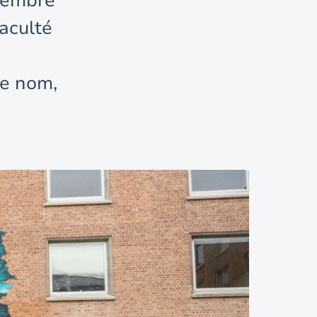
ptembre
aculté
e nom,