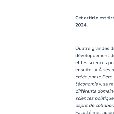
Cet article est t
2024.
Quatre grandes di
développement de 
et les sciences p
ensuite. «
À ses d
créée par le Père 
l’économie
», se r
différents domaine
sciences politiqu
esprit de collabo
Faculté met aujou