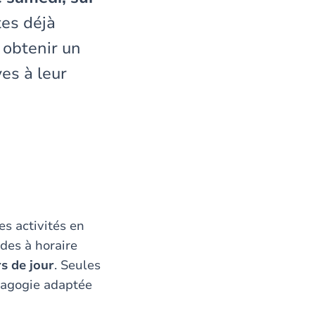
tes déjà
 obtenir un
es à leur
s activités en
udes à horaire
s de jour
. Seules
dagogie adaptée