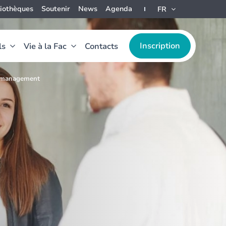
liothèques
Soutenir
News
Agenda
FR
Inscription
ls
Vie à la Fac
Contacts
t management