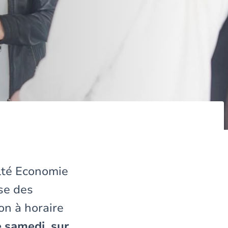
lté Economie
se des
on à horaire
e samedi, sur