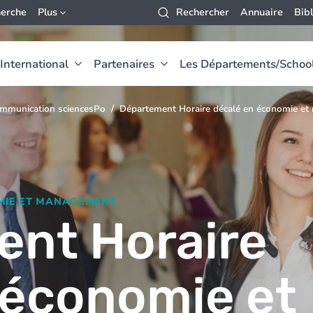
erche
Plus
Rechercher
Annuaire
Bib
International
Partenaires
Les Départements/Schoo
mmunication sciencesPo
Département Horaire décalé en économie e
MIE ET MANAGEMENT
nt Horaire
 économie et