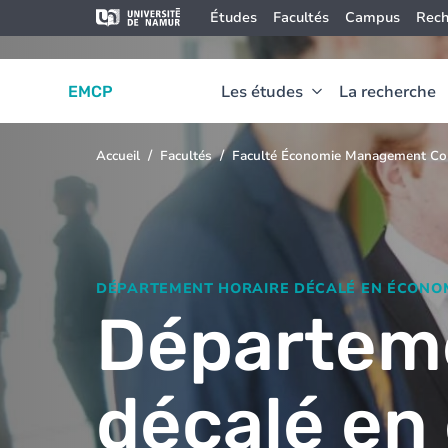
Aller au contenu principal
Aller
Image
Études
Facultés
Campus
Rech
au
contenu
principal
Les études
La recherche
EMCP
Accueil
Facultés
Faculté Économie Management Co
You
are
here
DÉPARTEMENT HORAIRE DÉCALÉ EN ÉCONO
Départeme
décalé en