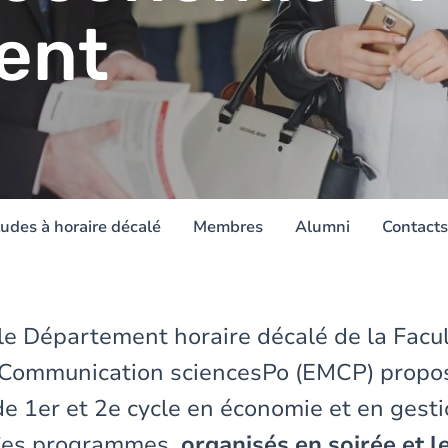
ent
tudes à horaire décalé
Membres
Alumni
Contacts
le Département horaire décalé de la Facu
ommunication sciencesPo (EMCP) propo
 1er et 2e cycle en économie et en gesti
 Ces programmes,
organisés en soirée et l