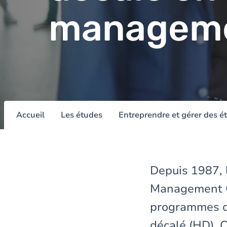
managem
Accueil
Les études
Entreprendre et gérer des é
Depuis 1987, 
Management C
programmes de
décalé (HD).