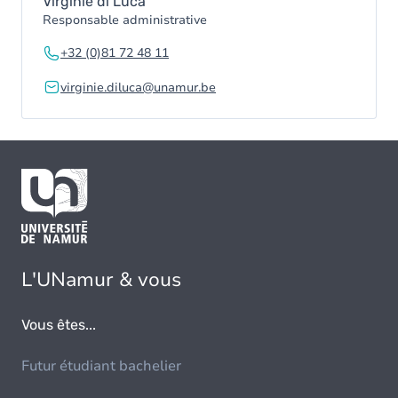
Virginie di Luca
Responsable administrative
+32 (0)81 72 48 11
virginie.diluca@unamur.be
L'UNamur & vous
Vous êtes...
Futur étudiant bachelier