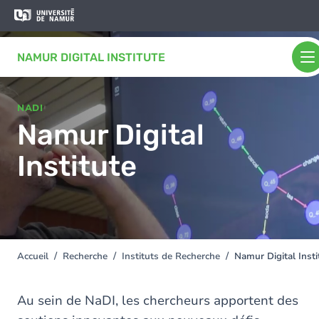
Aller au contenu principal
Aller
au
contenu
NAMUR DIGITAL INSTITUTE
principal
NADI
Namur Digital
Institute
Accueil
Recherche
Instituts de Recherche
Namur Digital Insti
You
are
here
Au sein de NaDI, les chercheurs apportent des