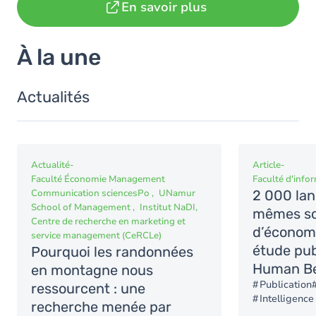
En savoir plus
À la une
Actualités
Actualité
-
Article
-
Faculté Économie Management
Faculté d'info
Communication sciencesPo
UNamur
2 000 lan
School of Management
Institut NaDI
mêmes s
Centre de recherche en marketing et
d’économi
service management (CeRCLe)
étude pub
Pourquoi les randonnées
Human Be
en montagne nous
Publication
ressourcent : une
Intelligence 
recherche menée par