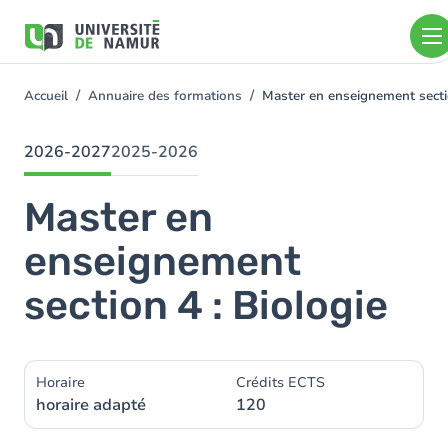
Aller au contenu principal
Aller
au
contenu
principal
Accueil
Annuaire des formations
Master en enseignement secti
You
are
here
2026-2027
2025-2026
Master en
enseignement
section 4 : Biologie
Horaire
Crédits ECTS
horaire adapté
120