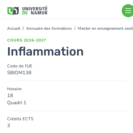
Aller au contenu principal
Aller
au
contenu
principal
Accueil
Annuaire des formations
Master en enseignement secti
You
are
COURS
2026-2027
here
Inflammation
Code de l'UE
SBIOM138
Horaire
18
Quadri 1
Crédits ECTS
3