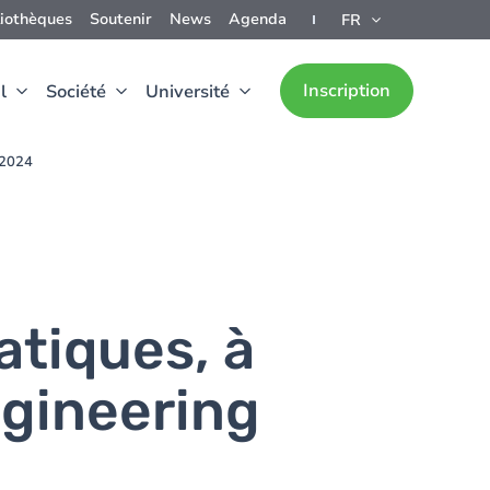
liothèques
Soutenir
News
Agenda
FR
Inscription
l
Société
Université
-2024
tiques, à
ngineering