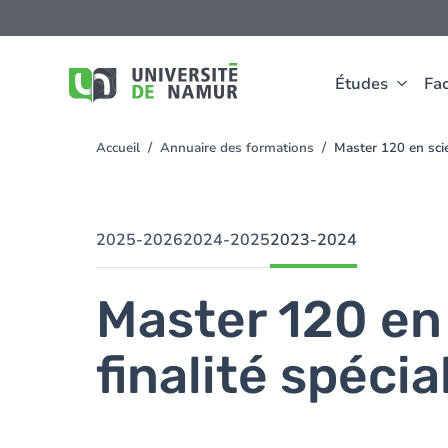
Aller au contenu principal
Aller
au
contenu
principal
Études
Fac
Accueil
Annuaire des formations
Master 120 en sci
You
are
here
2025-2026
2024-2025
2023-2024
Master 120 en
finalité spéci