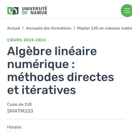
Aller au contenu principal
Aller
au
contenu
principal
Accueil
Annuaire des formations
Master 120 en sciences mathém
You
are
COURS
2023-2024
here
Algèbre linéaire
numérique :
méthodes directes
et itératives
Code de l'UE
SMATM103
Horaire