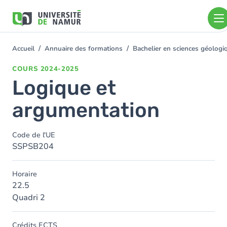
Aller au contenu principal
Aller
au
contenu
principal
Accueil
Annuaire des formations
Bachelier en sciences géolog
You
are
COURS
2024-2025
here
Logique et
argumentation
Code de l'UE
SSPSB204
Horaire
22.5
Quadri 2
Crédits ECTS