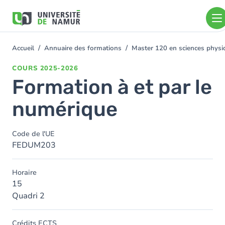
Aller au contenu principal
Aller
au
contenu
principal
Accueil
Annuaire des formations
Master 120 en sciences physiq
You
are
COURS
2025-2026
here
Formation à et par le
numérique
Code de l'UE
FEDUM203
Horaire
15
Quadri 2
Crédits ECTS