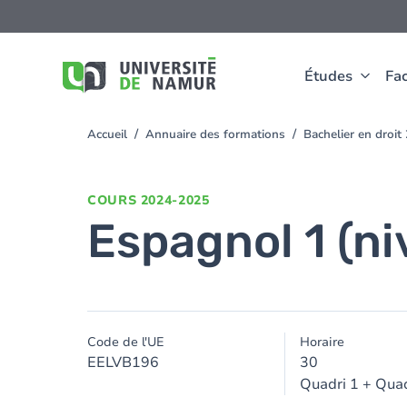
Aller au contenu principal
Aller
au
contenu
principal
Études
Fac
Accueil
Annuaire des formations
Bachelier en droi
You
are
here
COURS
2024-2025
Espagnol 1 (n
Code de l'UE
Horaire
EELVB196
30
Quadri 1 + Quad