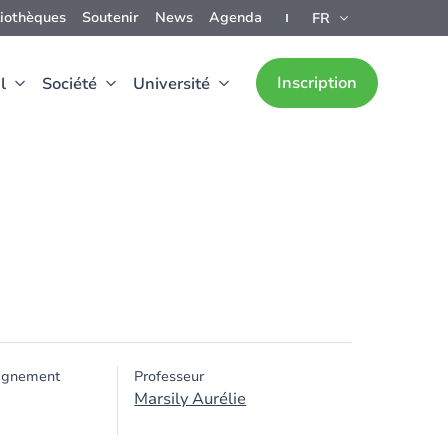
liothèques
Soutenir
News
Agenda
FR
Inscription
l
Société
Université
ignement
Professeur
Marsily Aurélie