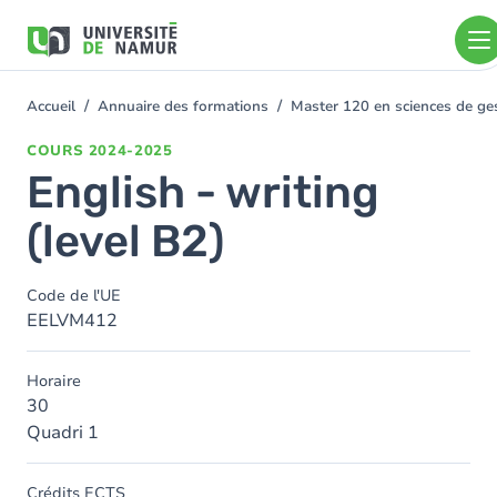
Aller au contenu principal
Aller
au
contenu
principal
Accueil
Annuaire des formations
Master 120 en sciences de gest
You
are
COURS
2024-2025
here
English - writing
(level B2)
Code de l'UE
EELVM412
Horaire
30
Quadri 1
Crédits ECTS