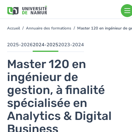
Aller au contenu principal
Aller
au
contenu
principal
Accueil
Annuaire des formations
Master 120 en ingénieur de ge
You
are
here
2025-2026
2024-2025
2023-2024
Master 120 en
ingénieur de
gestion, à finalité
spécialisée en
Analytics & Digital
Business