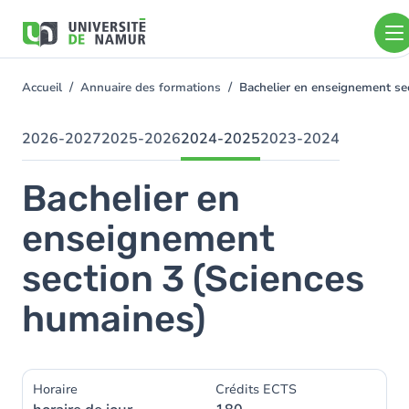
Aller au contenu principal
Aller
au
contenu
principal
Accueil
Annuaire des formations
Bachelier en enseignement se
You
are
here
2026-2027
2025-2026
2024-2025
2023-2024
Bachelier en
enseignement
section 3 (Sciences
humaines)
Horaire
Crédits ECTS