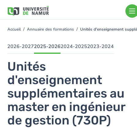
Aller au contenu principal
Aller
au
contenu
principal
Accueil
Annuaire des formations
Unités d'enseignement supplé
You
are
here
2026-2027
2025-2026
2024-2025
2023-2024
Unités
d'enseignement
supplémentaires au
master en ingénieur
de gestion (730P)