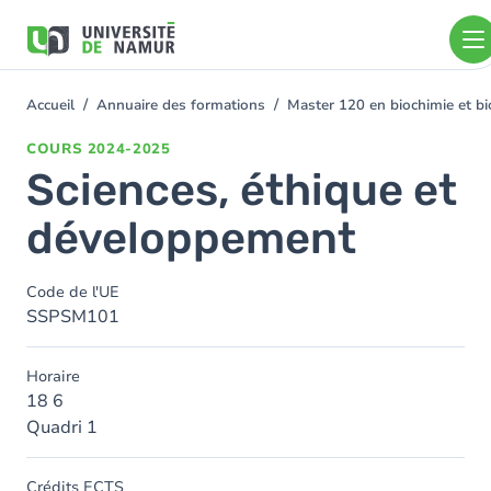
Aller au contenu principal
Aller
au
contenu
principal
Accueil
Annuaire des formations
Master 120 en biochimie et bio
You
are
COURS
2024-2025
here
Sciences, éthique et
développement
Code de l'UE
SSPSM101
Horaire
18 6
Quadri 1
Crédits ECTS