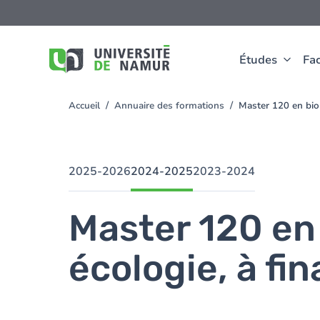
Aller au contenu principal
Aller
au
contenu
principal
Études
Fac
Accueil
Annuaire des formations
Master 120 en bio
You
are
here
2025-2026
2024-2025
2023-2024
Master 120 en
écologie, à fi