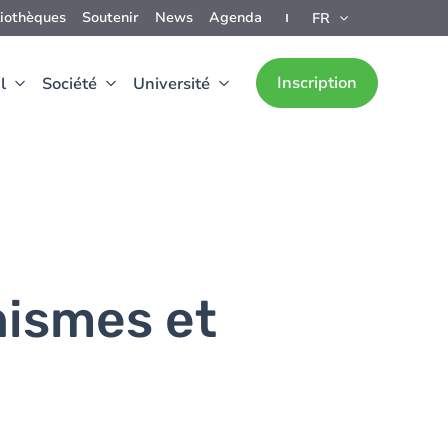
liothèques
Soutenir
News
Agenda
FR
Inscription
l
Société
Université
nismes et