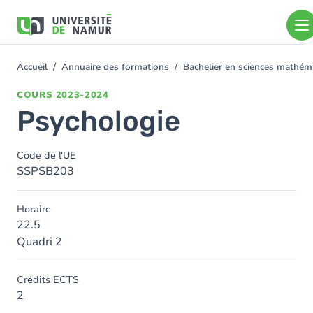
Aller au contenu principal
Aller
au
contenu
principal
Accueil
Annuaire des formations
Bachelier en sciences mathé
You
are
COURS
2023-2024
here
Psychologie
Code de l'UE
SSPSB203
Horaire
22.5
Quadri 2
Crédits ECTS
2