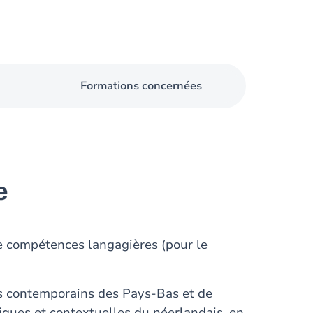
Formations concernées
e
re compétences langagières (pour le
s contemporains des Pays-Bas et de
tiques et contextuelles du néerlandais, en