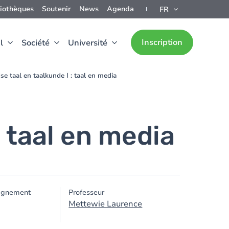
liothèques
Soutenir
News
Agenda
FR
Inscription
l
Société
Université
e taal en taalkunde I : taal en media
: taal en media
ignement
Professeur
Mettewie Laurence