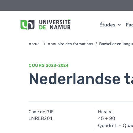
Aller au contenu principal
Aller
au
contenu
principal
Études
Fac
Accueil
Annuaire des formations
Bachelier en lang
You
are
here
COURS
2023-2024
Nederlandse ta
Code de l'UE
Horaire
LNRLB201
45 + 90
Quadri 1 + Quad