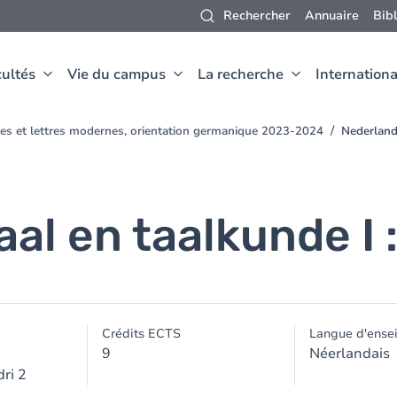
Rechercher
Annuaire
Bib
ultés
Vie du campus
La recherche
Internationa
ues et lettres modernes, orientation germanique 2023-2024
Nederlands
al en taalkunde I 
Crédits ECTS
Langue d'ense
9
Néerlandais
ri 2