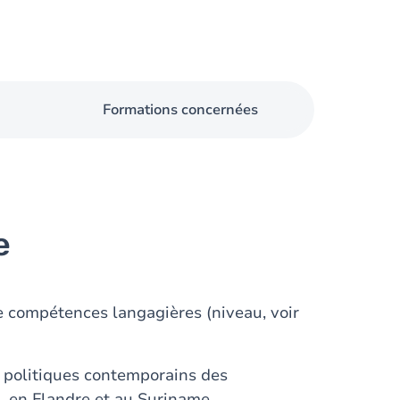
Formations concernées
e
re compétences langagières (niveau, voir
t politiques contemporains des
en Flandre et au Suriname.