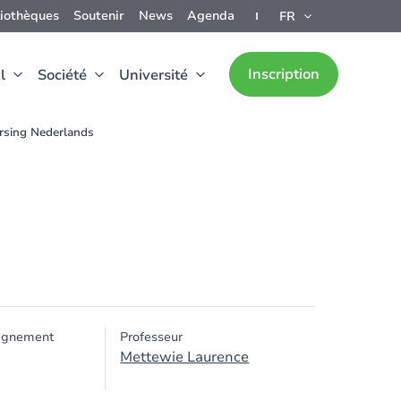
liothèques
Soutenir
News
Agenda
FR
Inscription
l
Société
Université
rsing Nederlands
ignement
Professeur
Mettewie Laurence