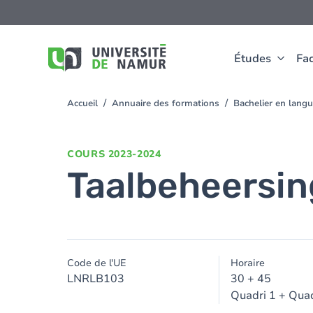
Aller au contenu principal
Aller
au
contenu
principal
Études
Fac
Accueil
Annuaire des formations
Bachelier en lang
You
are
here
COURS
2023-2024
Taalbeheersin
Code de l'UE
Horaire
LNRLB103
30 + 45
Quadri 1 + Quad