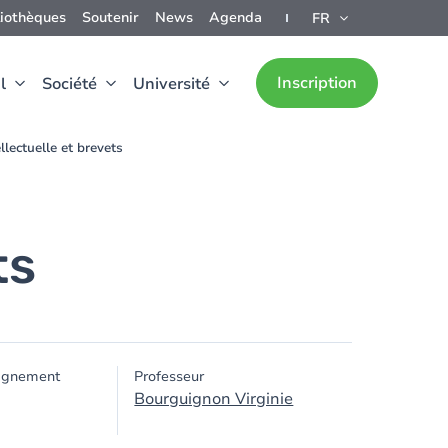
liothèques
Soutenir
News
Agenda
FR
Inscription
l
Société
Université
llectuelle et brevets
ts
ignement
Professeur
Bourguignon Virginie