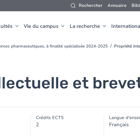
Rechercher
Annuaire
Bib
ultés
Vie du campus
La recherche
Internationa
ences pharmaceutiques, à finalité spécialisée 2024-2025
Propriété inte
llectuelle et breve
Crédits ECTS
Langue d'ense
2
Français