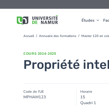
Aller au contenu principal
Aller
au
contenu
principal
Études
Fac
Accueil
Annuaire des formations
Master 120 en sci
You
are
here
COURS
2024-2025
Propriété inte
Code de l'UE
Horaire
MPHAM123
15
Quadri 1