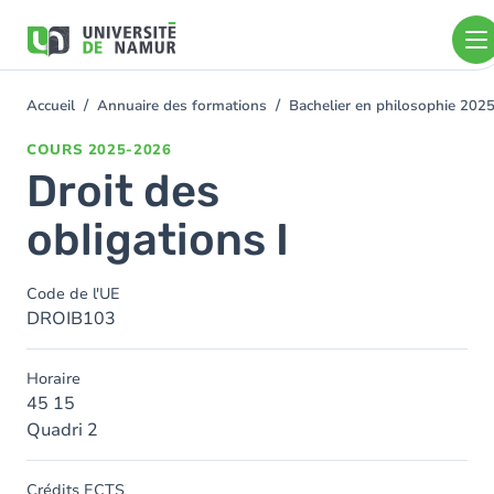
Aller au contenu principal
Aller
au
contenu
principal
Accueil
Annuaire des formations
Bachelier en philosophie 202
You
are
COURS
2025-2026
here
Droit des
obligations I
Code de l'UE
DROIB103
Horaire
45 15
Quadri 2
Crédits ECTS