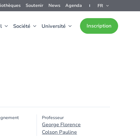
liothèques
Soutenir
News
Agenda
FR
Inscription
l
Société
Université
ignement
Professeur
George Florence
Colson Pauline