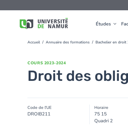
Aller au contenu principal
Aller
au
contenu
principal
Études
Fac
Accueil
Annuaire des formations
Bachelier en droi
You
are
here
COURS
2023-2024
Droit des oblig
Code de l'UE
Horaire
DROIB211
75 15
Quadri 2