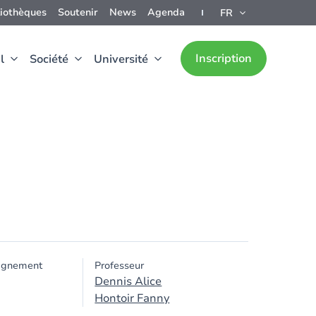
liothèques
Soutenir
News
Agenda
FR
Inscription
l
Société
Université
ignement
Professeur
Dennis Alice
Hontoir Fanny