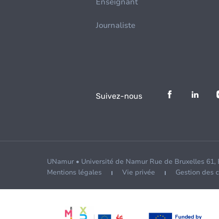
Enseignant
Journaliste
Suivez-nous
UNamur • Université de Namur Rue de Bruxelles 61,
Mentions légales
Vie privée
Gestion des 