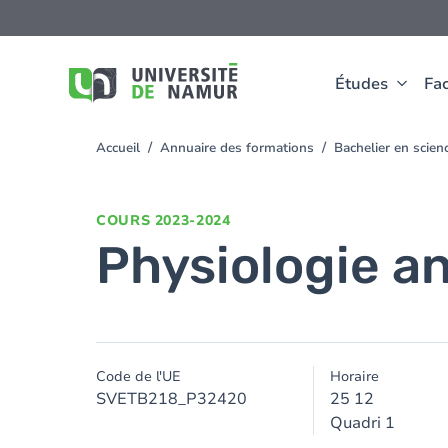
Aller au contenu principal
Aller
au
contenu
principal
Études
Fac
Accueil
Annuaire des formations
Bachelier en scie
You
are
here
COURS
2023-2024
Physiologie an
Code de l'UE
Horaire
SVETB218_P32420
25 12
Quadri 1