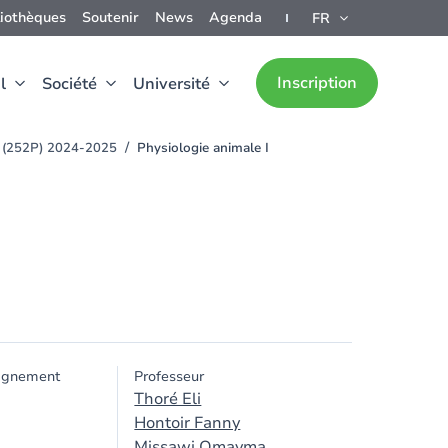
liothèques
Soutenir
News
Agenda
FR
Inscription
l
Société
Université
e (252P) 2024-2025
Physiologie animale I
ignement
Professeur
Thoré Eli
Hontoir Fanny
Missawi Omayma