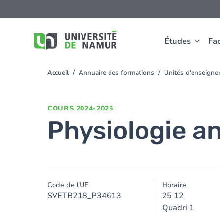
Aller au contenu principal
Aller
au
contenu
principal
Études
Fac
Accueil
Annuaire des formations
Unités d'enseigne
You
are
here
COURS
2024-2025
Physiologie an
Code de l'UE
Horaire
SVETB218_P34613
25 12
Quadri 1