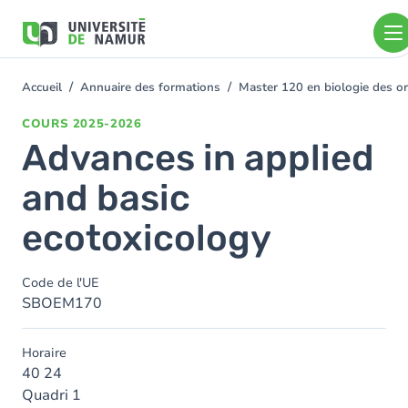
Aller au contenu principal
Aller
au
contenu
principal
Accueil
Annuaire des formations
Master 120 en biologie des or
You
are
COURS
2025-2026
here
Advances in applied
and basic
ecotoxicology
Code de l'UE
SBOEM170
Horaire
40 24
Quadri 1