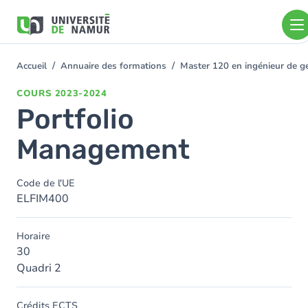
Aller au contenu principal
Aller
au
contenu
principal
Accueil
Annuaire des formations
Master 120 en ingénieur de ge
You
are
COURS
2023-2024
here
Portfolio
Management
Code de l'UE
ELFIM400
Horaire
30
Quadri 2
Crédits ECTS