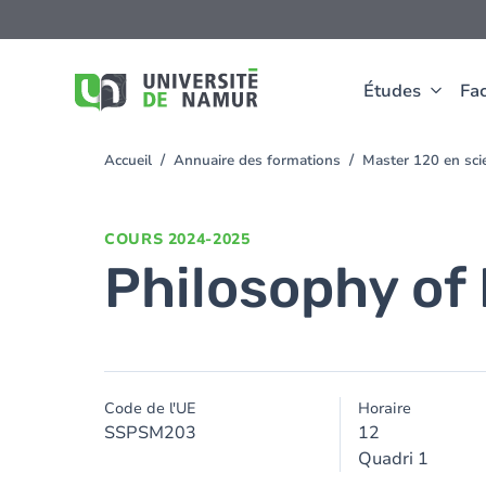
Aller au contenu principal
Aller
au
contenu
principal
Études
Fac
Accueil
Annuaire des formations
Master 120 en scie
You
are
here
COURS
2024-2025
Philosophy of 
Code de l'UE
Horaire
SSPSM203
12
Quadri 1