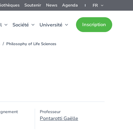
liothèques
Soutenir
News
Agenda
FR
Inscription
l
Société
Université
5
Philosophy of Life Sciences
ignement
Professeur
Pontarotti Gaëlle