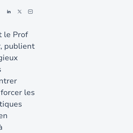
 le Prof
, publient
gieux
s
ntrer
forcer les
tiques
 en
à