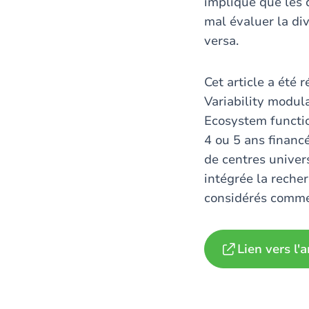
implique que les
mal évaluer la di
versa.
Cet article a été 
Variability modul
Ecosystem functio
4 ou 5 ans finan
de centres univer
intégrée la reche
considérés comme 
Lien vers l'a