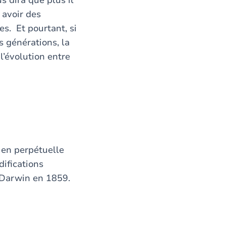
s dira que plus il
 avoir des
s. Et pourtant, si
s générations, la
l’évolution entre
 en perpétuelle
difications
 Darwin en 1859.