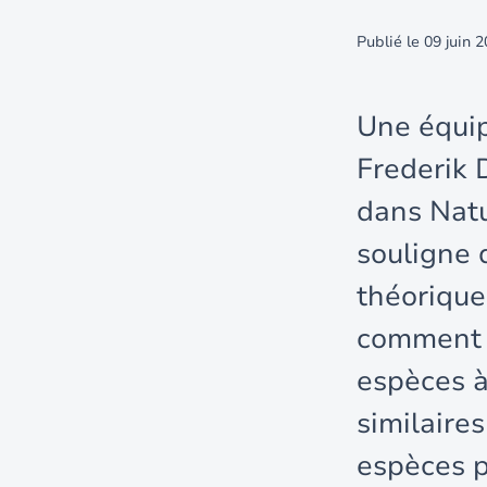
Publié le
09 juin 
Une équip
Frederik 
dans Natu
souligne 
théorique
comment l
espèces à
similaire
espèces p