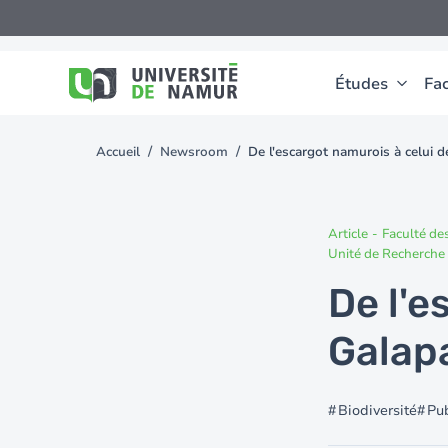
Aller au contenu principal
Aller
au
contenu
principal
Études
Fac
Accueil
Newsroom
De l'escargot namurois à celui de
You
are
here
Article
-
Faculté de
Unité de Recherche
De l'e
Galapa
Biodiversité
Pub