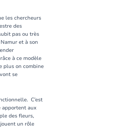
que les chercheurs
restre des
ubit pas ou très
à Namur et à son
aender
 Grâce à ce modèle
ue plus on combine
 vont se
nctionnelle. C’est
e apportent aux
le des fleurs,
 jouent un rôle