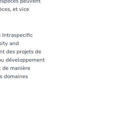
 espèces peuvent
ces, et vice
 Intraspecific
sity and
t des projets de
 au développement
nt de manière
es domaines