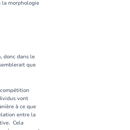
e la morphologie
n, donc dans le
 semblerait que
 compétition
dividus vont
anière à ce que
lation entre la
tive. Cela