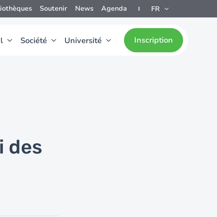
liothèques
Soutenir
News
Agenda
FR
Inscription
l
Société
Université
i des