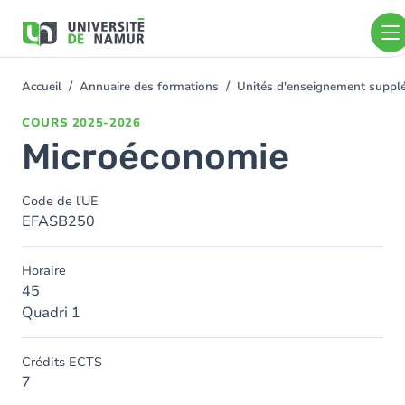
Aller au contenu principal
Aller
au
contenu
principal
Accueil
Annuaire des formations
Unités d'enseignement supplé
You
are
COURS
2025-2026
here
Microéconomie
Code de l'UE
EFASB250
Horaire
45
Quadri 1
Crédits ECTS
7