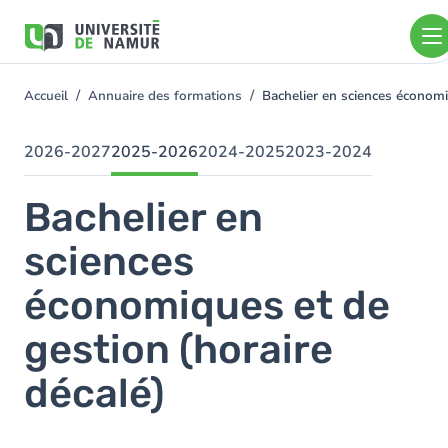
Aller au contenu principal
Aller
au
contenu
principal
Accueil
Annuaire des formations
Bachelier en sciences économi
You
are
here
2026-2027
2025-2026
2024-2025
2023-2024
Bachelier en
sciences
économiques et de
gestion (horaire
décalé)