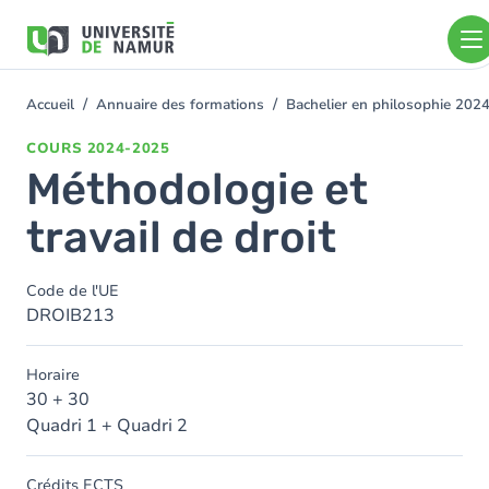
Aller au contenu principal
Aller
au
contenu
principal
Accueil
Annuaire des formations
Bachelier en philosophie 202
You
are
COURS
2024-2025
here
Méthodologie et
travail de droit
Code de l'UE
DROIB213
Horaire
30 + 30
Quadri 1 + Quadri 2
Crédits ECTS