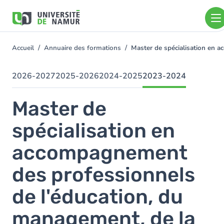
Aller au contenu principal
Aller
au
contenu
principal
Accueil
Annuaire des formations
Master de spécialisation en a
You
are
here
2026-2027
2025-2026
2024-2025
2023-2024
Master de
spécialisation en
accompagnement
des professionnels
de l'éducation, du
management, de la